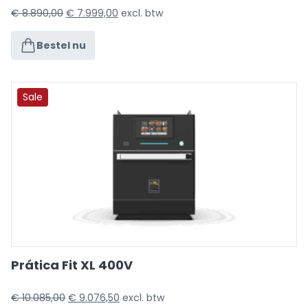
€
8.890,00
€
7.999,00
excl. btw
Bestel nu
Sale
Prática Fit XL 400V
€
10.085,00
€
9.076,50
excl. btw