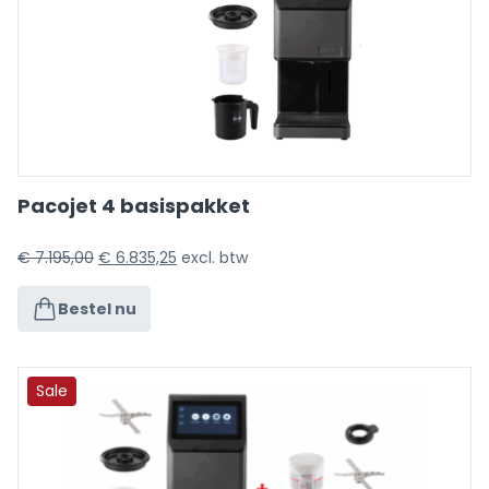
Pacojet 4 basispakket
€
7.195,00
€
6.835,25
excl. btw
Bestel nu
Sale