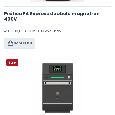
Prática Fit Express dubbele magnetron
400V
€
8.990,00
€
8.090,00
excl. btw
Bestel nu
Sale