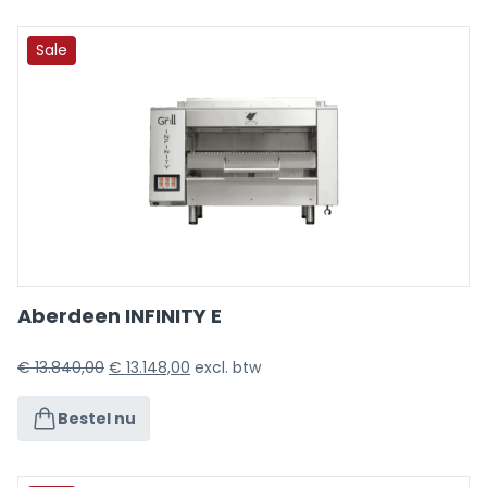
Sale
Aberdeen INFINITY E
€
13.840,00
€
13.148,00
excl. btw
Bestel nu