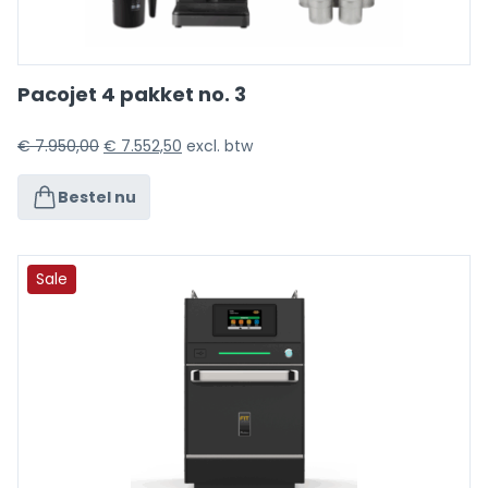
Pacojet 4 pakket no. 3
€
7.950,00
€
7.552,50
excl. btw
Bestel nu
Sale