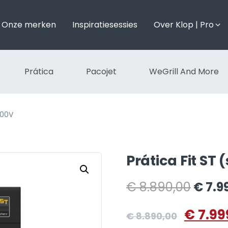
Onze merken
Inspiratiesessies
Over Klop | Pro
Prática
Pacojet
WeGrill And More
400V
Prática Fit ST
€
8.890,00
€
7.9
€
7.99
€
8.890,00