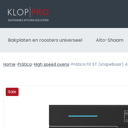
Bakplaten en roosters universeel
Alto-Shaam
Home
-
Prática
-
High speed ovens
-
Prática Fit ST (stapelbaar) 
Sale