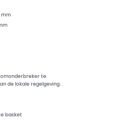
97 mm
 mm
troomonderbreker te
aan de lokale regelgeving.
te basket