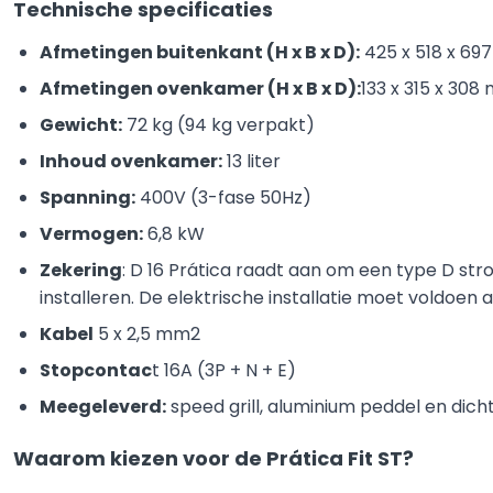
Technische specificaties
Afmetingen buitenkant (H x B x D):
425 x 518 x 6
Afmetingen ovenkamer (H x B x D):
133 x 315 x 308
Gewicht:
72 kg (94 kg verpakt)
Inhoud ovenkamer:
13 liter
Spanning:
400V (3-fase 50Hz)
Vermogen:
6,8 kW
Zekering
: D 16 Prática raadt aan om een type D s
installeren. De elektrische installatie moet voldoen 
Kabel
5 x 2,5 mm2
Stopcontac
t 16A (3P + N + E)
Meegeleverd:
speed grill, aluminium peddel en dich
Waarom kiezen voor de Prática Fit ST?