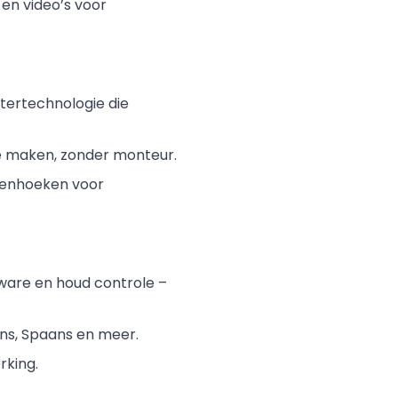
en video’s voor
tertechnologie die
e maken, zonder monteur.
venhoeken voor
ware en houd controle –
rans, Spaans en meer.
rking.