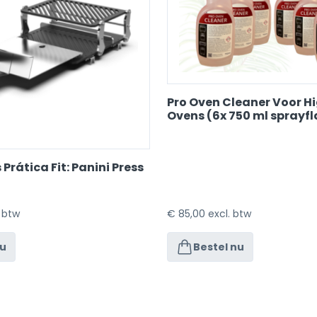
Pro Oven Cleaner Voor H
Ovens (6x 750 ml sprayf
Prática Fit: Panini Press
. btw
€
85,00
excl. btw
nu
Bestel nu