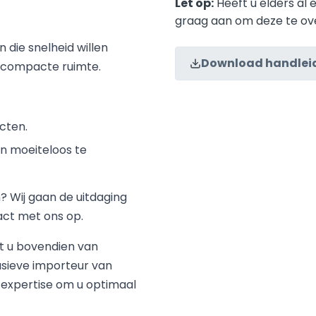
Let op:
Heeft u elders al 
graag aan om deze te ov
n die snelheid willen
Download handleid
 compacte ruimte.
cten.
n moeiteloos te
? Wij gaan de uitdaging
act met ons op.
rt u bovendien van
lusieve importeur van
n expertise om u optimaal