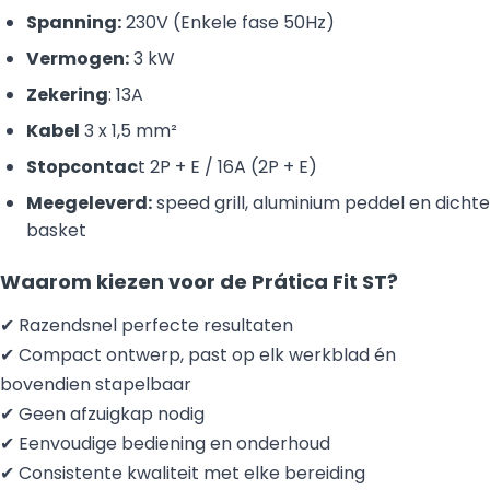
Spanning:
230V (Enkele fase 50Hz)
Vermogen:
3 kW
Zekering
: 13A
Kabel
3 x 1,5 mm²
Stopcontac
t 2P + E / 16A (2P + E)
Meegeleverd:
speed grill, aluminium peddel en dichte
basket
Waarom kiezen voor de Prática Fit ST?
✔ Razendsnel perfecte resultaten
✔ Compact ontwerp, past op elk werkblad én
bovendien stapelbaar
✔ Geen afzuigkap nodig
✔ Eenvoudige bediening en onderhoud
✔ Consistente kwaliteit met elke bereiding