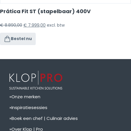
Prática Fit ST (stapelbaar) 400V
€
8.890,00
€
7.999,00
excl. btw
Bestel nu
Onze merken
Inspiratiesessies
Boek een chef | Culinair advies
Over Klop | Pro