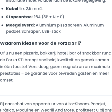
installatie moet voldoen aan de lokale regelgeving.
Kabel
5 x 2,5 mm2
Stopcontac
t 16A (3P + N + E)
Meegeleverd:
Aluminium pizza screen, Aluminium
peddel, Schraper, USB-stick
Waarom kiezen voor de Forza STi?
Of u nu een pizzeria, bakkerij, hotel, bar of snackbar runt:
de Forza STi brengt snelheid, kwaliteit en gemak samen
in één toestel. Vers deeg, geen magnetron en maximale
prestaties – dé garantie voor tevreden gasten en meer
omzet.
Bij aanschaf van apparatuur van Alto-Shaam, Pacojet,
Prática, Moduline en Wegrill And More, profiteert u bij ons