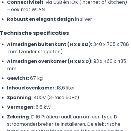
Connectiviteit
: via USB én IOK (Internet of Kitchen)
– ook met WLAN
Robuust en elegant design
in zilver
Technische specificaties
Afmetingen buitenkant (H x B x D):
340 x 705 x 788
mm (zonder stelpoten)
Afmetingen ovenkamer (H x B x D):
93 x 460 x 435
mm
Gewicht:
67 kg
Inhoud ovenkamer:
18,6 liter
Spanning:
400V (3-fase 50Hz)
Vermogen:
6,6 kW
Zekering
: D 16 Prática raadt aan om een type D
stroomonderbreker te installeren. De elektrische