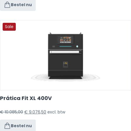
Bestel nu
Sale
Prática Fit XL 400V
€
10.085,00
€
9.076,50
excl. btw
Bestel nu