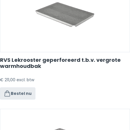
RVS Lekrooster geperforeerd t.b.v. vergrote
warmhoudbak
€
211,00
excl. btw
Bestel nu