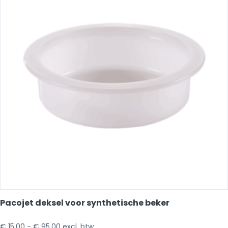
Pacojet deksel voor synthetische beker
€
15,00
-
€
95,00
excl. btw