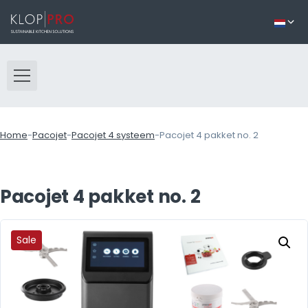
Home
-
Pacojet
-
Pacojet 4 systeem
-
Pacojet 4 pakket no. 2
Pacojet 4 pakket no. 2
Sale