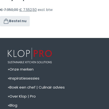
€
7.950,00
€
7.552,50
excl. btw
Bestel nu
Onze merken
Inspiratiesessies
Boek een chef | Culinair advies
Over Klop | Pro
Blog