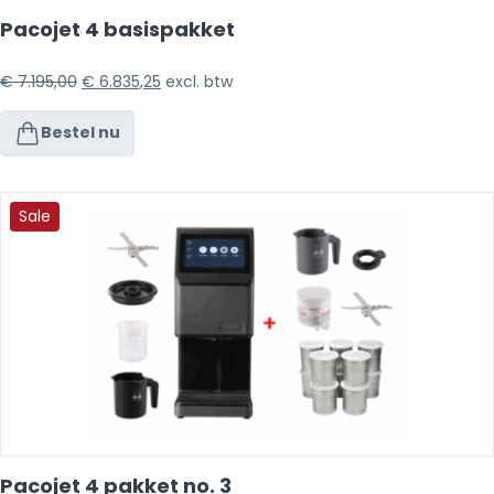
Pacojet 4 basispakket
€
7.195,00
€
6.835,25
excl. btw
Bestel nu
Sale
Pacojet 4 pakket no. 3