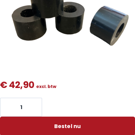
€
42,90
excl. btw
Bestel nu