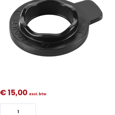
€
15,00
excl. btw