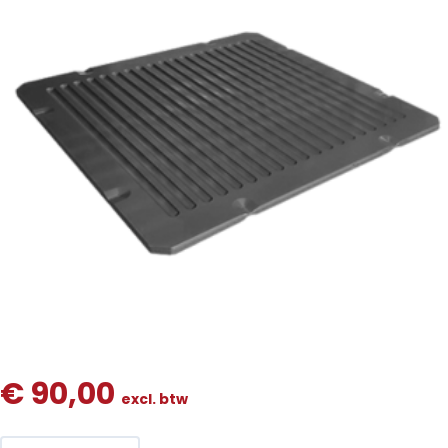
€
90,00
excl. btw